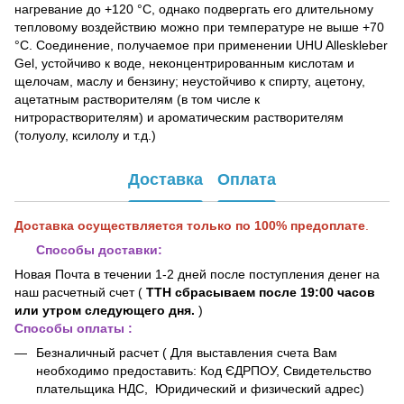
нагревание до +120 °С, однако подвергать его длительному
тепловому воздействию можно при температуре не выше +70
°С. Соединение, получаемое при применении UHU Alleskleber
Gel, устойчиво к воде, неконцентрированным кислотам и
щелочам, маслу и бензину; неустойчиво к спирту, ацетону,
ацетатным растворителям (в том числе к
нитрорастворителям) и ароматическим растворителям
(толуолу, ксилолу и т.д.)
Доставка
Оплата
Доставка осуществляется только по 100% предоплате
.
Способы доставки:
Но
вая Почта
в течении 1-2 дней после поступления денег на
наш расчетный счет (
ТТН сбрасываем после 19:00 часов
или утром следующего дня.
)
Способы оплаты :
Безналичный расчет (
Для выставления счета Вам
необходимо предоставить: Код ЄДРПОУ,
Свидетельство
плательщика НДС,
Юридический и физический адрес)