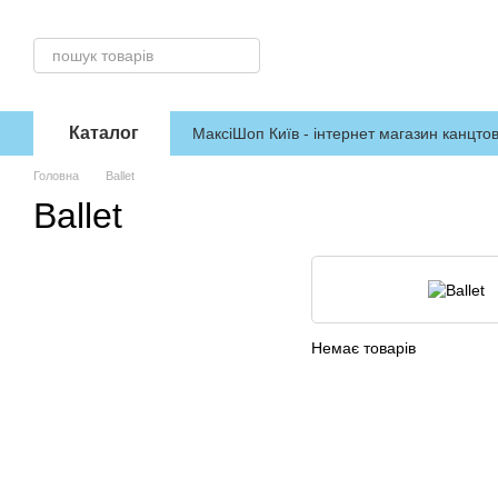
Перейти до основного контенту
Каталог
МаксіШоп Київ - інтернет магазин канцтов
Головна
Ballet
Ballet
Немає товарів