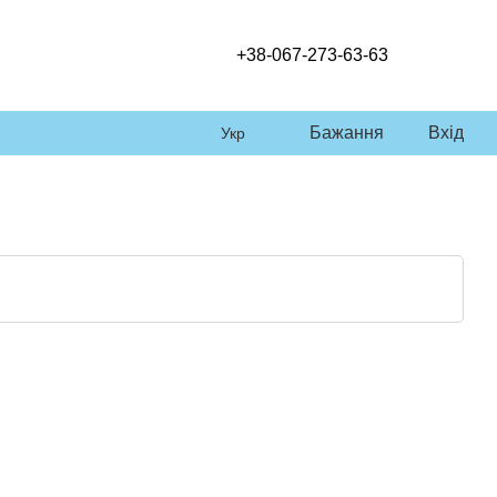
+38-067-273-63-63
Бажання
Вхід
Укр