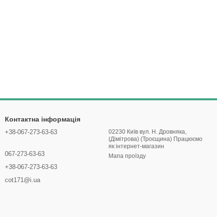
Контактна інформація
+38-067-273-63-63
02230 Київ вул. Н. Дровняка,
(Дімітрова) (Троєщина) Працюємо
як інтернет-магазин
067-273-63-63
Мапа проїзду
+38-067-273-63-63
cot171@i.ua