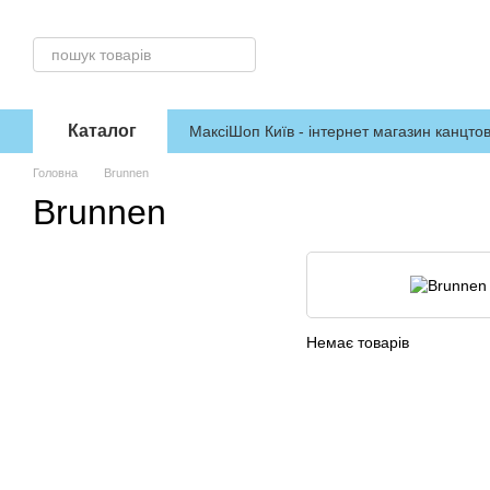
Перейти до основного контенту
Каталог
МаксіШоп Київ - інтернет магазин канцтов
Головна
Brunnen
Brunnen
Немає товарів