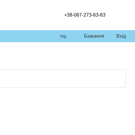
+38-067-273-63-63
Бажання
Вхід
Укр