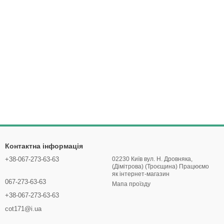
Контактна інформація
+38-067-273-63-63
02230 Київ вул. Н. Дровняка,
(Дімітрова) (Троєщина) Працюємо
як інтернет-магазин
067-273-63-63
Мапа проїзду
+38-067-273-63-63
cot171@i.ua