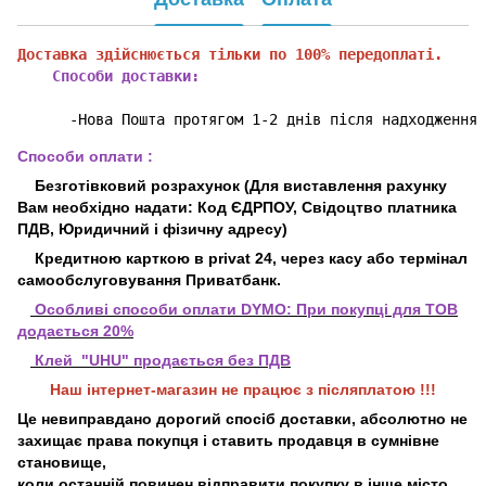
Доставка здійснюється тільки по 100% передоплаті.
    Способи доставки:
      -Нова Пошта протягом 1-2 днів після надходження 
Способи оплати :
Безготівковий розрахунок (Для виставлення рахунку
Вам необхідно надати: Код ЄДРПОУ, Свідоцтво платника
ПДВ, Юридичний і фізичну адресу)
Кредитною карткою в privat 24, через касу або термінал
самообслуговування Приватбанк.
Особливі способи оплати DYMO:
При покупці для ТОВ
додається 20%
Клей "UHU" продається без ПДВ
Наш інтернет-магазин не працює з післяплатою !!!
Це невиправдано дорогий спосіб доставки, абсолютно не
захищає права покупця і ставить продавця в сумнівне
становище,
коли останній повинен відправити покупку в інше місто,