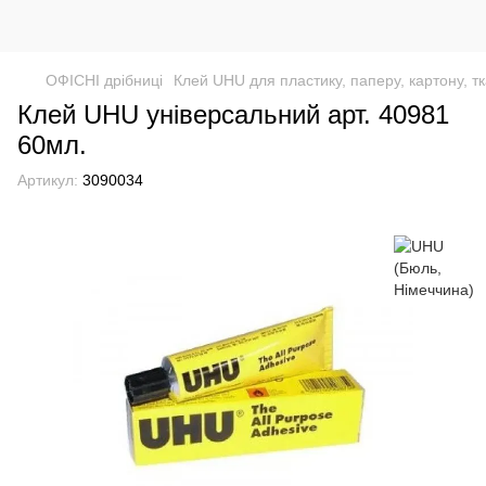
ОФІСНІ дрібниці
Клей UHU для пластику, паперу, картону, тк
Клей UHU універсальний арт. 40981
60мл.
Артикул:
3090034