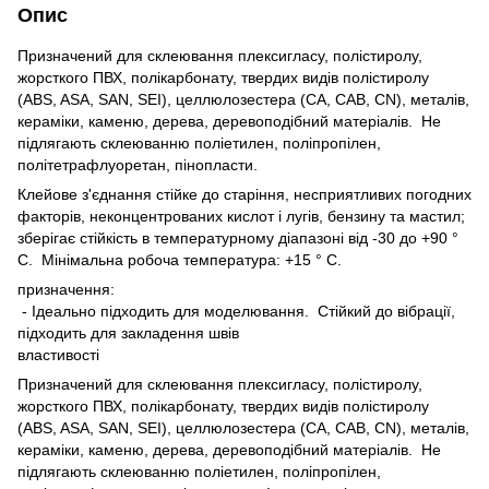
Опис
Призначений для склеювання плексигласу, полістиролу,
жорсткого ПВХ, полікарбонату, твердих видів полістиролу
(ABS, ASA, SAN, SEI), целлюлозестера (CA, CAB, CN), металів,
кераміки, каменю, дерева, деревоподібний матеріалів. Не
підлягають склеюванню поліетилен, поліпропілен,
політетрафлуоретан, пінопласти.
Клейове з'єднання стійке до старіння, несприятливих погодних
факторів, неконцентрованих кислот і лугів, бензину та мастил;
зберігає стійкість в температурному діапазоні від -30 до +90 °
С. Мінімальна робоча температура: +15 ° С.
призначення:
- Ідеально підходить для моделювання. Стійкий до вібрації,
підходить для закладення швів
властивості
Призначений для склеювання плексигласу, полістиролу,
жорсткого ПВХ, полікарбонату, твердих видів полістиролу
(ABS, ASA, SAN, SEI), целлюлозестера (CA, CAB, CN), металів,
кераміки, каменю, дерева, деревоподібний матеріалів. Не
підлягають склеюванню поліетилен, поліпропілен,