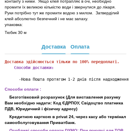
контакту з ними. Якщо клей потрапляє в очі, необхідно
промити їх великою кількістю води і звернутися до лікаря.
Руки потрібно тут же промити водою з милом. Затверділий
клей абсолютно безпечний і не має запаху.
упаковка:
Тюбик 30 м
Доставка
Оплата
Доставка здійснюється тільки по 100% передоплаті.
    Способи доставки:
      -Нова Пошта протягом 1-2 днів після надходження 
Способи оплати :
Безготівковий розрахунок (Для виставлення рахунку
Вам необхідно надати: Код ЄДРПОУ, Свідоцтво платника
ПДВ, Юридичний і фізичну адресу)
Кредитною карткою в privat 24, через касу або термінал
самообслуговування Приватбанк.
Особливі способи оплати DYMO:
При покупці для ТОВ