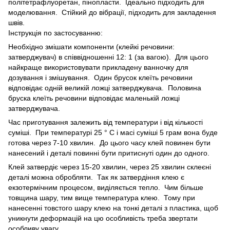
політетрафлуоретан, пінопласти. Ідеально підходить для
моделювання. Стійкий до вібрації, підходить для закладення
швів.
Інструкція по застосуванню:
Необхідно змішати компоненти (клейкі речовини:
затверджувач) в співвідношенні 12: 1 (за вагою). Для цього
найкраще використовувати прикладену ванночку для
дозування і змішування. Один брусок клеїть речовини
відповідає одній великій ложці затверджувача. Половина
бруска клеїть речовини відповідає маленькій ложці
затверджувача.
Час приготування залежить від температури і від кількості
суміші. При температурі 25 ° С і масі суміші 5 грам вона буде
готова через 7-10 хвилин. До цього часу клей повинен бути
нанесений і деталі повинні бути притиснуті один до одного.
Клей затвердіє через 15-20 хвилин, через 25 хвилин склеєні
деталі можна обробляти. Так як затвердіння клею є
екзотермічним процесом, виділяється тепло. Чим більше
товщина шару, тим вище температура клею. Тому при
нанесенні товстого шару клею на тонкі деталі з пластика, щоб
уникнути деформацій на цю особливість треба звертати
особливу увагу.