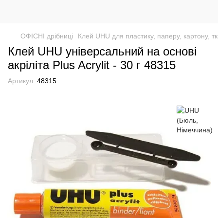
ОФІСНІ дрібниці
Клей UHU для пластику, паперу, картону, тк
Клей UHU універсальний на основі
акріліта Plus Acrylit - 30 г 48315
Артикул:
48315