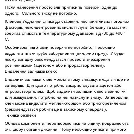
Після нанесення просто зліг притисніть поверхні один до
одного. Сильного тиску не потрібно.
Клейове з'єднання стійке до старіння, несприятливих погодних
факторів, неконцентрованих кислот і лугів, бензину та мастил;
зберігає стійкість в температурному діапазоні від -30 до +90 °
С.
Особливою підготовки поверхні не потрібно. Необхідно
видалити тільки грубе забруднення (пил, жир і іржу). У будь-
якому випадку рекомендується провести знежирення
розчинниками (ацетоном або нітрорастворітелем).
Видалення залишків клею:
Видалити залишки клею можна в тому випадку, якщо він ще не
затвердів. Для цього потрібно використовувати ацетон або
нітрорастворітелем. Щоб видалити залишки клею з ванночки
для змішування, потрібно на неї натиснути знизу. Затверділий
клей можна видалити метіленхлорідом або трихлоретиленом
(рекомендується робити це в захисному спецодязі).
Техніка безпеки
Обидва компоненти, перетворюючись на рідину, подразнюють
очі, шкіру і органи дихання. Тому необхідно уникати прямого