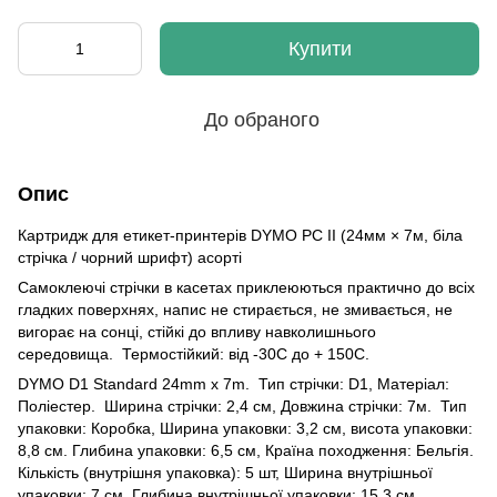
Купити
До обраного
Опис
Картридж для етикет-принтерів DYMO PC II (24мм × 7м, біла
стрічка / чорний шрифт) асорті
Самоклеючі стрічки в касетах приклеюються практично до всіх
гладких поверхнях, напис не стирається, не змивається, не
вигорає на сонці, стійкі до впливу навколишнього
середовища. Термостійкий: від -30С до + 150С.
DYMO D1 Standard 24mm x 7m. Тип стрічки: D1, Матеріал:
Поліестер. Ширина стрічки: 2,4 см, Довжина стрічки: 7м. Тип
упаковки: Коробка, Ширина упаковки: 3,2 см, висота упаковки:
8,8 см. Глибина упаковки: 6,5 см, Країна походження: Бельгія.
Кількість (внутрішня упаковка): 5 шт, Ширина внутрішньої
упаковки: 7 см, Глибина внутрішньої упаковки: 15,3 см