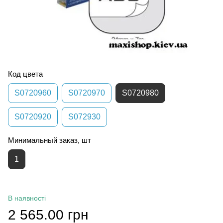
Код цвета
S0720960
S0720970
S0720980
S0720920
S072930
Минимальный заказ, шт
1
В наявності
2 565.00 грн