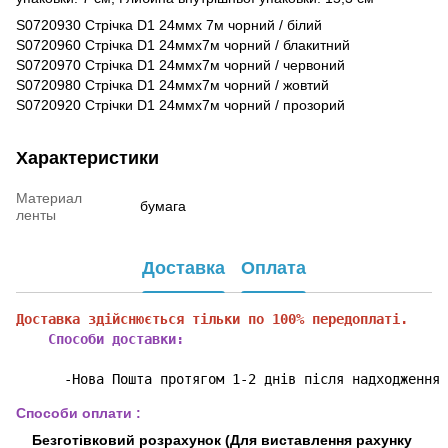
S0720930 Стрічка D1 24ммх 7м чорний / білий
S0720960 Стрічка D1 24ммх7м чорний / блакитний
S0720970 Стрічка D1 24ммх7м чорний / червоний
S0720980 Стрічка D1 24ммх7м чорний / жовтий
S0720920 Стрічки D1 ​​24ммх7м чорний / прозорий
Характеристики
Материал
бумага
ленты
Доставка
Оплата
Доставка здійснюється тільки по 100% передоплаті.
    Способи доставки:
      -Нова Пошта протягом 1-2 днів після надходження 
Способи оплати :
Безготівковий розрахунок (Для виставлення рахунку