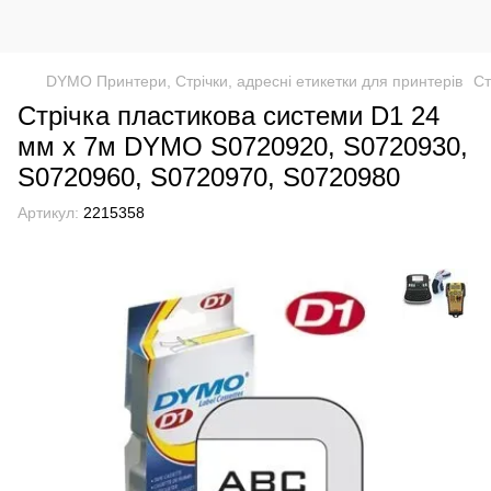
DYMO Принтери, Стрічки, адресні етикетки для принтерів
Ст
Стрічка пластикова системи D1 24
мм х 7м DYMO S0720920, S0720930,
S0720960, S0720970, S0720980
Артикул:
2215358