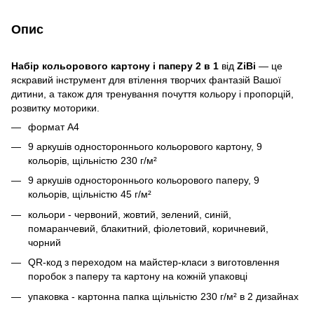
Опис
Набір кольорового картону і паперу 2 в 1
від
ZiBi
— це
яскравий інструмент для втілення творчих фантазій Вашої
дитини, а також для тренування почуття кольору і пропорцій,
розвитку моторики.
формат А4
9 аркушів одностороннього кольорового картону, 9
кольорів, щільністю 230 г/м²
9 аркушів одностороннього кольорового паперу, 9
кольорів, щільністю 45 г/м²
кольори - червоний, жовтий, зелений, синій,
помаранчевий, блакитний, фіолетовий, коричневий,
чорний
QR-код з переходом на майстер-класи з виготовлення
поробок з паперу та картону на кожній упаковці
упаковка - картонна папка щільністю 230 г/м² в 2 дизайнах