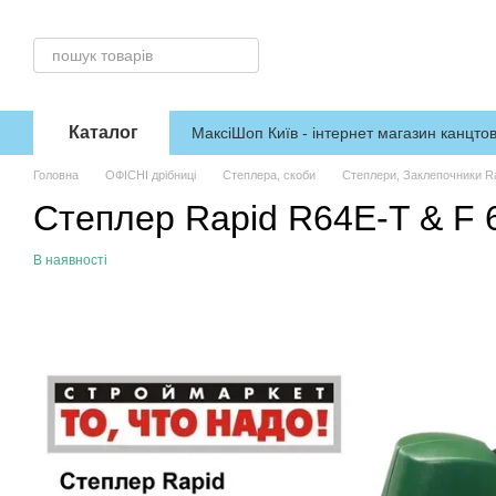
Перейти до основного контенту
Каталог
МаксіШоп Київ - інтернет магазин канцтов
Головна
ОФІСНІ дрібниці
Степлера, скоби
Степлери, Заклепочники R
Степлер Rapid R64E-T & F 
В наявності