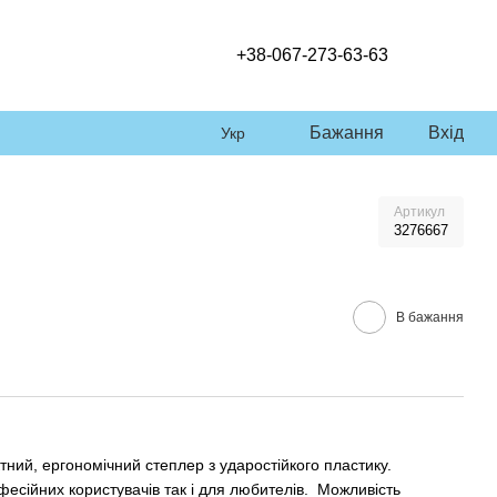
+38-067-273-63-63
Бажання
Вхід
Укр
Артикул
3276667
В бажання
тний, ергономічний степлер з ударостійкого пластику.
есійних користувачів так і для любителів. Можливість