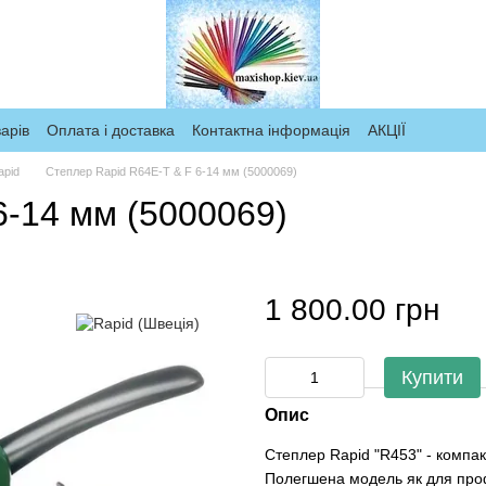
арів
Оплата і доставка
Контактна інформація
АКЦІЇ
apid
Степлер Rapid R64E-T & F 6-14 мм (5000069)
6-14 мм (5000069)
1 800.00 грн
Купити
Опис
Степлер Rapid "R453" - компак
Полегшена модель як для проф