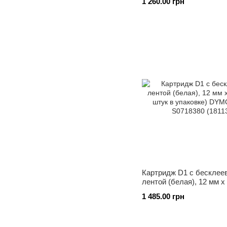
1 260.00 грн
LabelWriter 450
Картридж D1 с бесклее
лентой (белая), 12 мм x 
штук в упаковке) DYMO
1 485.00 грн
S0718380 (18113)