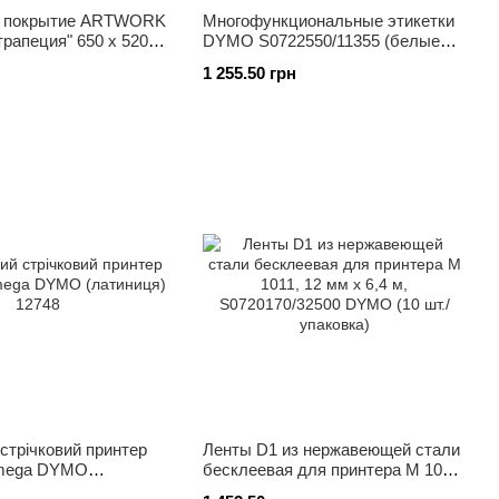
е покрытие ARTWORK
Многофункциональные этикетки
рапеция" 650 х 520
DYMO S0722550/11355 (белые
бумажные) 51 х 19 мм, 500
1 255.50 грн
этикеток
стрічковий принтер
Ленты D1 из нержавеющей стали
Omega DYMO
бесклеевая для принтера M 1011,
12748
12 мм х 6,4 м, S0720170/32500