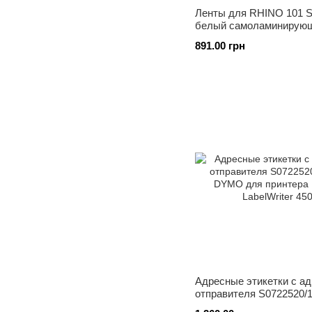
Ленты для RHINO 101 
белый самоламинирую
винил Ленты D1
891.00 грн
Адресные этикетки с а
отправителя S0722520/
DYMO для принтера D