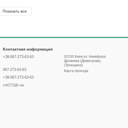
Показать все
Контактная информация
+38-067-273-63-63
02230 Киев ул. Никифора
Дровняка (Димитрова),
(Троещина)
067-273-63-63
Карта проезда
+38-067-273-63-63
cot171@i.ua