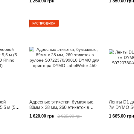
1 260.00 грн
1 350.00 грн
этикеток для принтера DYMO
LabelWriter 450
РАСПРОДАЖА
вой
Адресные этикетки, бумажные,
Ленты D1 дл
5,5 м (5
89мм х 28 мм, 260 этикеток в
7м DYMO S0
 Rhino
рулоне S0722370/99010 DYMO
S0720780/43
1 620.00 грн
1 665.00 грн
2 025.00 грн
для принтера DYMO LabelWriter
450