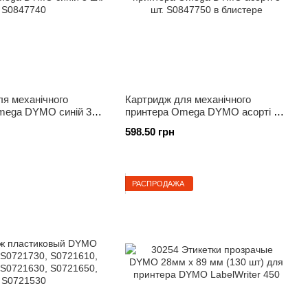
я механічного
Картридж для механічного
mega DYMO синій 3
принтера Omega DYMO асорті 3
0
шт. S0847750 в блистере
598.50 грн
РАСПРОДАЖА