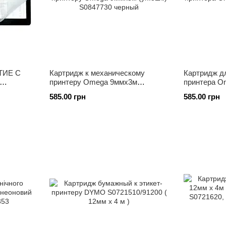
ТИЕ С
Картридж к механическому
Картридж дл
принтеру Omega 9ммх3м
принтера O
ОЕ 530 х
(уп.3шт.) S0847730 черный
шт. S084774
585.00 грн
585.00 грн