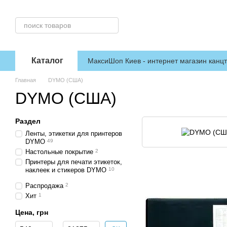
Перейти к основному контенту
Каталог
МаксиШоп Киев - интернет магазин канц
Главная
DYMO (США)
DYMO (США)
Раздел
Ленты, этикетки для принтеров
DYMO
49
Настольные покрытие
2
Принтеры для печати этикеток,
наклеек и стикеров DYMO
10
Распродажа
2
Хит
1
Цена, грн
От Цена, грн
До Цена, грн