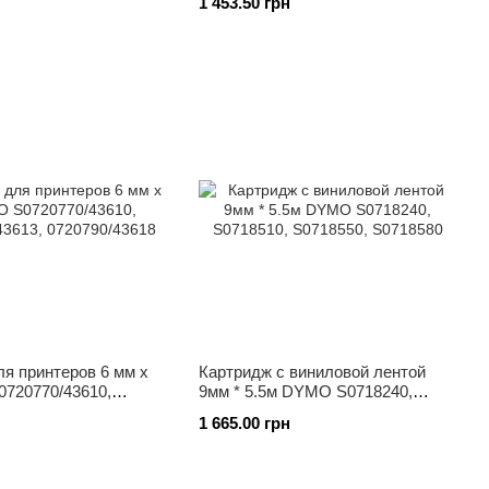
1 453.50 грн
DYMO (10 шт./упаковка)
я принтеров 6 мм х
Картридж с виниловой лентой
720770/43610,
9мм * 5.5м DYMO S0718240,
613, 0720790/43618
S0718510, S0718550, S0718580
1 665.00 грн