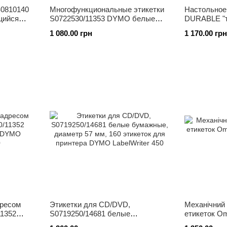
S0810140
Многофункциональные этикетки
Настольно
щийся
S0722530/11353 DYMO белые
DURABLE "т
бумажные, 24 х 12 мм
мм 7201 01
1 080.00 грн
1 170.00 грн
дресом
Этикетки для CD/DVD,
Механічний 
11352
S0719250/14681 белые
етикеток 
YMO
бумажные, диаметр 57 мм, 160
(латиниця) 