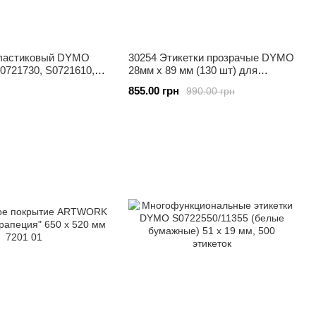
пластиковый DYMO
30254 Этикетки прозрачые DYMO
0721730, S0721610,
28мм х 89 мм (130 шт) для
0721630, S0721650,
принтера DYMO LabelWriter 450
855.00 грн
990.00 грн